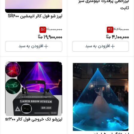
لیزرخطی پرقدرت کیلومتری سبز
ثابت
لیرز شو فول کالر انیمشین SR600
5
%
4
%
21,000,000
4,290,000
19,900,000
4,100,000
افزودن به سبد
افزودن به سبد
لیزرشو تک خروجی فول کالر sr300