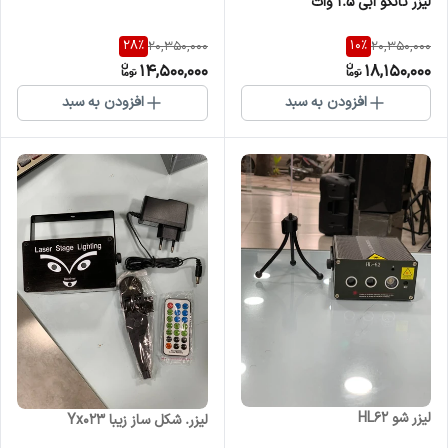
لیزر تانگو ابی ۱.۵ وات
28
%
10
%
20,350,000
20,350,000
14,500,000
18,150,000
افزودن به سبد
افزودن به سبد
لیزر شو HL62
لیزر. شکل ساز زیبا Yx023