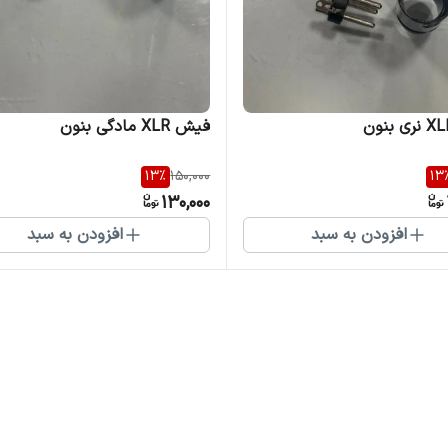
فیش XLR مادگی بنون
13
%
150,000
13
130,000
افزودن به سبد
افزودن به سبد