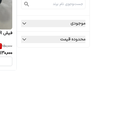
موجودی
فیش XLR نری بنون
محدوده قیمت
%
150,000
130,000