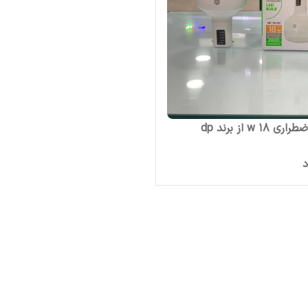
۱۸ w از برند dp
د