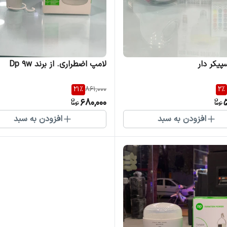
پیکر دار
لامپ اضطراری. از برند Dp 9w
21
%
861,000
2
%
680,000
افزودن به سبد
افزودن به سبد