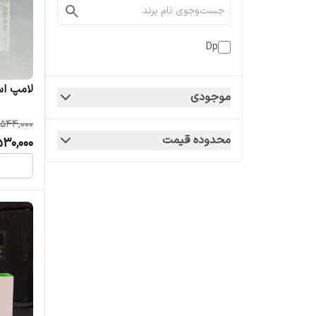
Dp
لامپ اس
موجودی
544,000
محدوده قیمت
530,000