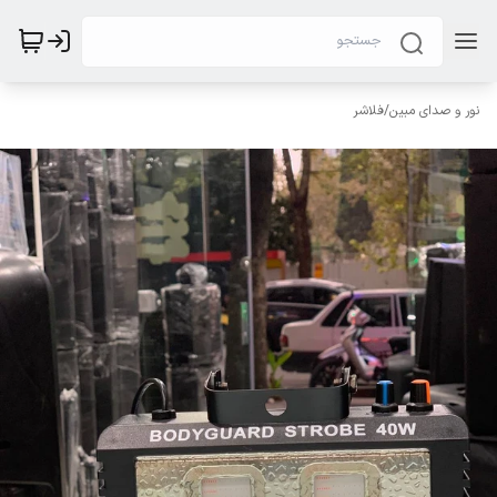
نور و صدای مبین
/
فلاشر