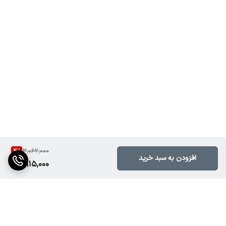
ویژگی
توضیحات
توان خروجی
۴۰ وات واقعی
نوع نور
رنگی (RGB: قرمز، سبز، آبی و ترکیب آن‌ها)
تکنولوژی لامپ
LED با شدت نور بالا
4
%
3,062,000
حالت‌های اجرا
افزودن به سبد خرید
2,915,000
چشمک‌زن دستی، خودکار، حساس به صدا
قابلیت سینک با صدا
دارد (Sound Active Mode)
جنس بدنه