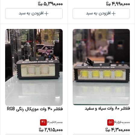
5,390,000
4,990,000
افزودن به سبد
افزودن به سبد
فلاشر ۸۰ وات سیاه و سفید
فلاشر ۴۰ وات موزیکال رنگی RGB
4
%
5
%
3,062,000
4,560,000
2,915,000
4,300,000