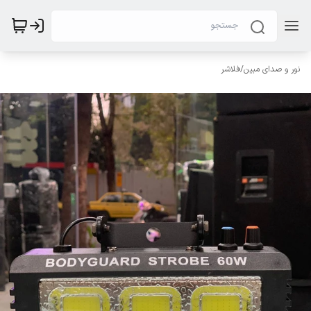
نور و صدای مبین
/
فلاشر