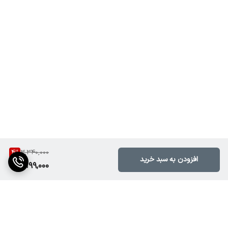
توان خروجی
۶۰ وات واقعی
نوع نور
سیاه و سفید (Black & White Flash Effect)
تکنولوژی لامپ
LED با شدت نور بالا
حالت‌های اجرا
چشمک‌زن دستی، خودکار، حساس به صدا
قابلیت سینک با صدا
4
%
3,340,000
دارد (Sound Active Mode)
افزودن به سبد خرید
3,199,000
جنس بدنه
فلز با رنگ الکترواستاتیک مقاوم
ابعاد تقریبی
20 × 14 × 8 سانتی‌متر