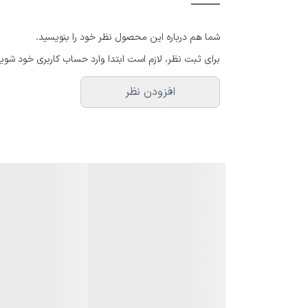
اگر به‌دنبال یک فلاشر اقتصادی، کم‌مصرف و با نوردهی مؤث
تالار.
شما هم درباره این محصول نظر خود را بنویسید.
برای ثبت نظر، لازم است ابتدا وارد حساب کاربری خود شوید
⸻
افزودن نظر
مزایای فلاشر ۸۰ وات سیاه سفید
• افکت سیاه سفید پرقدرت: ایجاد جلوه‌ای خاص و هیجان
• توان واقعی ۸۰ وات: عملکرد قابل قبول در فضاهای بسته یا نیمه‌باز، با شدت نور کافی.
• کنترل سرعت و حالت نور: قابل تنظیم به‌صورت دستی یا هماهنگ ب
• مصرف برق کم: بهره‌گیری از تکنولوژی LED با طول عمر بالا و مصرف پایین.
• بدنه مستحکم: فلزی و مقاوم، مناسب برای حمل‌ونقل و 
⸻