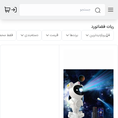
ربات فضانورد
پربازدیدترین
برندها
قیمت
دسته‌بندی
فقط محص