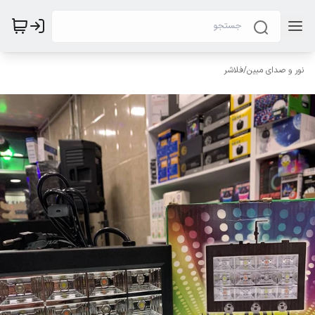
نور و صدای مبین
/
فلاشر