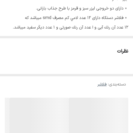
◦ داراى دو خروجى ليزر سبز و قرمز با طرح جذاب بارانى.
◦ فلاشر دستكاه داراى ١٢ عدد لامي كم مصرف smd ميباشد كه
١٢ عدد آن رنك آبى و ا عدد آن رنك صورتى و ١ عدد ديكَر سفيد ميباشد.
◦ داراى سنسور موزيك حساس به صدا ميباشد و ريتم آن با صداى موزيك
ست ميشود.
نظرات
◦ از ليزرشو دستكَاه به تنهايى و از فلاشر دستكَاه به تنهايى و همزمان از
هردو ميتوان استفاده كرد.
◦ نوريردازى دستكاه راحت تا ١٥٥ متر محيط رو براتون پوشش
ميده.
دسته‌بندی
:
فلاشر
*داراى پايه آويز و قابل اتصال به برق شهرى.