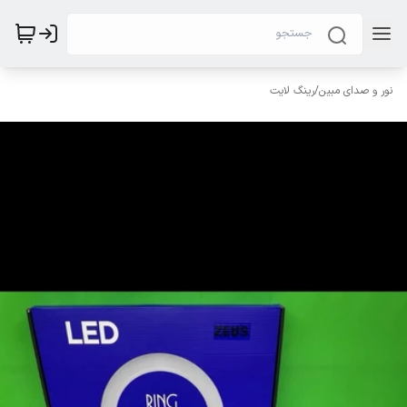
نور و صدای مبین
/
رینگ لایت