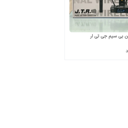
 بی سیم جی تی ار
د