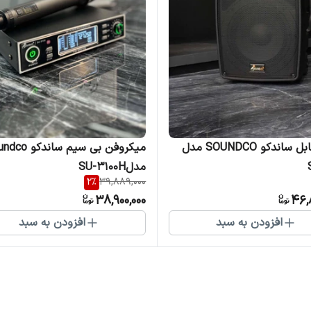
باند پرتابل ساندکو SOUNDCO مدل
میکروفن بی سیم ساندک
مدلSU-3100H
2
%
39,889,000
38,900,000
46,
افزودن به سبد
افزودن به سبد