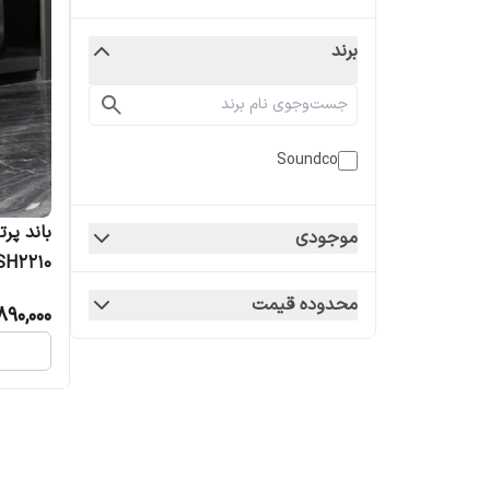
برند
Soundco
موجودی
SH2210
محدوده قیمت
890,000