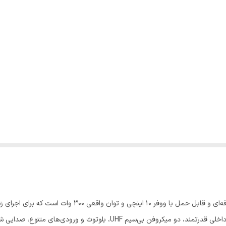
باند پرتابل Soundco مدل CH2210 یک اسپیکر شارژی حرفه‌ای و 
رودی‌های متنوع، صدایی شفاف و قدرتمند را در هر محیطی فراهم می‌کند.