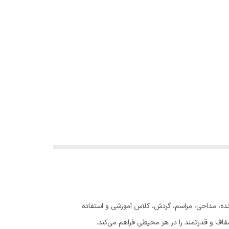
قابل حمل با ووفر 10 اینچی و توان واقعی 300 وات است که برای اجرای زنده، مداحی، مراسم، گردش، کلاس آموزشی و استفاده