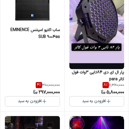
ساب اکتیو امیننس EMINENCE
SUB 9004as
پار ال ای دی 84تایی ۳وات فول
کالر para
4
%
8
%
310,000,000
6,320,000
297,000,000
5,800,000
افزودن به سبد
افزودن به سبد