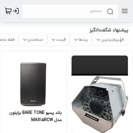
پیشنهاد شگفت‌انگیز
پربازدیدترین
برندها
قیمت
دسته‌بندی
فقط محص
باند پسیو BARE TONE برایتون
مدل MAX15RCW