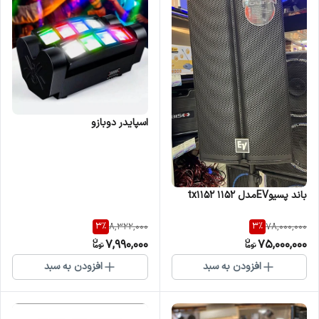
اسپایدر دوبازو
باند پسیوEVمدل ۱۱۵۲ tx1152
3
%
3
%
8,322,000
78,000,000
7,990,000
75,000,000
افزودن به سبد
افزودن به سبد