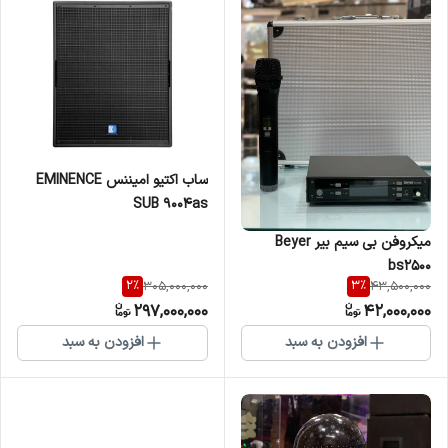
ساب اکتیو امیننس EMINENCE
SUB 9004as
میکروفن بی سیم بیر Beyer
bs2500
2
%
3
%
305,000,000
43,500,000
297,000,000
42,000,000
افزودن به سبد
افزودن به سبد