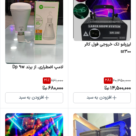
لیزرشو تک خروجی فول کالر
sr300
لامپ اضطراری. از برند Dp 9w
21
%
28
%
861,000
20,350,000
680,000
14,500,000
افزودن به سبد
افزودن به سبد