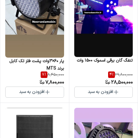
تنفگ گان برقی اسموک ۱۵۰۰ وات
پار ۶۰×۳وات پشت فلز تک کابل
برند MTS
7
%
4
%
8,450,000
29,800,000
7,800,000
28,500,000
افزودن به سبد
افزودن به سبد