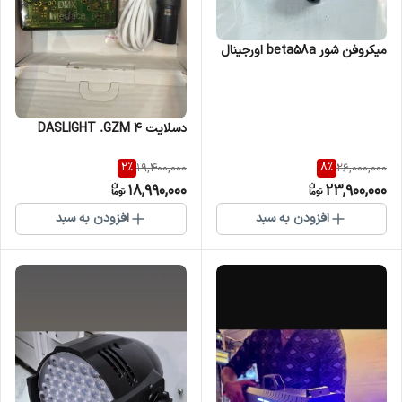
میکروفن شور beta58a اورجینال
دسلایت ۴ DASLIGHT .GZM
2
%
8
%
19,400,000
26,000,000
18,990,000
23,900,000
افزودن به سبد
افزودن به سبد